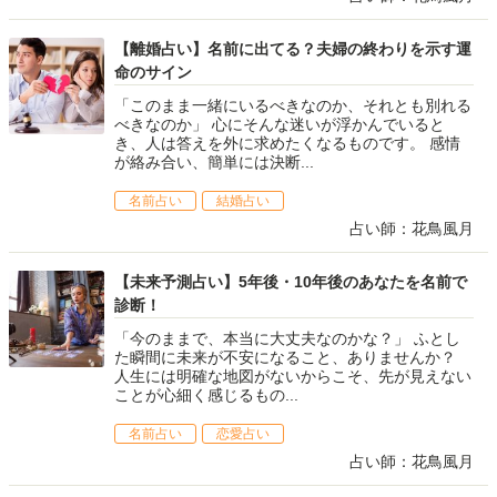
【離婚占い】名前に出てる？夫婦の終わりを示す運
命のサイン
「このまま一緒にいるべきなのか、それとも別れる
べきなのか」 心にそんな迷いが浮かんでいると
き、人は答えを外に求めたくなるものです。 感情
が絡み合い、簡単には決断...
名前占い
結婚占い
占い師：花鳥風月
【未来予測占い】5年後・10年後のあなたを名前で
診断！
「今のままで、本当に大丈夫なのかな？」 ふとし
た瞬間に未来が不安になること、ありませんか？
人生には明確な地図がないからこそ、先が見えない
ことが心細く感じるもの...
名前占い
恋愛占い
占い師：花鳥風月