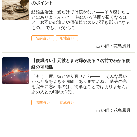
のポイント
結婚生活は、愛だけでは続かない――そう感じたこ
とはありませんか？ 一緒にいる時間が長くなるほ
ど、お互いの違いや価値観のズレが浮き彫りになる
もの。 でも、だからこ...
名前占い
相性占い
占い師：花鳥風月
【復縁占い】元彼とまだ縁がある？名前でわかる復
縁の可能性
「もう一度、彼とやり直せたら——」 そんな思い
がふと胸をよぎる瞬間、ありますよね。 過去の恋
を完全に忘れるのは、簡単なことではありません。
あの人との時間が特別...
名前占い
復縁占い
占い師：花鳥風月