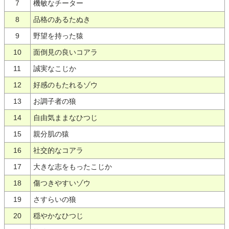
7
機敏なチーター
8
品格のあるたぬき
9
野望を持った猿
10
面倒見の良いコアラ
11
誠実なこじか
12
好感のもたれるゾウ
13
お調子者の狼
14
自由気ままなひつじ
15
親分肌の猿
16
社交的なコアラ
17
大きな志をもったこじか
18
傷つきやすいゾウ
19
さすらいの狼
20
穏やかなひつじ