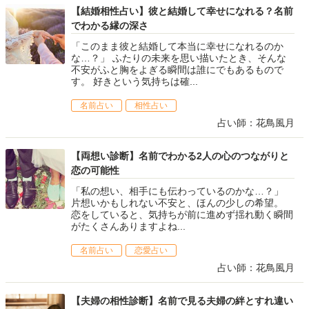
【結婚相性占い】彼と結婚して幸せになれる？名前
でわかる縁の深さ
「このまま彼と結婚して本当に幸せになれるのか
な…？」 ふたりの未来を思い描いたとき、そんな
不安がふと胸をよぎる瞬間は誰にでもあるもので
す。 好きという気持ちは確...
名前占い
相性占い
占い師：花鳥風月
【両想い診断】名前でわかる2人の心のつながりと
恋の可能性
「私の想い、相手にも伝わっているのかな…？」
片想いかもしれない不安と、ほんの少しの希望。
恋をしていると、気持ちが前に進めず揺れ動く瞬間
がたくさんありますよね...
名前占い
恋愛占い
占い師：花鳥風月
【夫婦の相性診断】名前で見る夫婦の絆とすれ違い