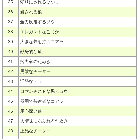
35
頼りにされるひつじ
36
愛される狼
37
全力疾走するゾウ
38
エレガントなこじか
39
大きな夢を持つコアラ
40
献身的な猿
41
努力家のたぬき
42
勇敢なチーター
43
活発なトラ
44
ロマンチストな黒ヒョウ
45
器用で芸達者なコアラ
46
用心深い猿
47
人情味にあふれるたぬき
48
上品なチーター