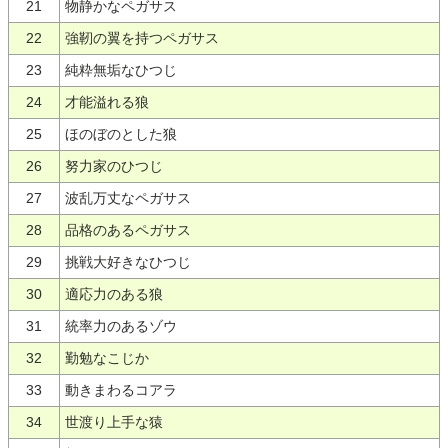
21
物静かなペガサス
22
強靭の翼を持つペガサス
23
純粋無垢なひつじ
24
才能溢れる狼
25
ほのぼのとした狼
26
努力家のひつじ
27
波乱万丈なペガサス
28
品格のあるペガサス
29
挑戦大好きなひつじ
30
適応力のある狼
31
統率力のあるゾウ
32
勤勉なこじか
33
動きまわるコアラ
34
世渡り上手な猿