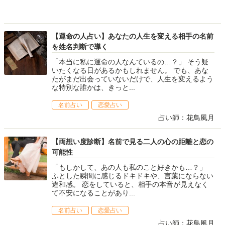
【運命の人占い】あなたの人生を変える相手の名前
を姓名判断で導く
「本当に私に運命の人なんているの…？」 そう疑
いたくなる日があるかもしれません。 でも、あな
たがまだ出会っていないだけで、人生を変えるよう
な特別な誰かは、きっと...
名前占い
恋愛占い
占い師：花鳥風月
【両想い度診断】名前で見る二人の心の距離と恋の
可能性
「もしかして、あの人も私のこと好きかも…？」
ふとした瞬間に感じるドキドキや、言葉にならない
違和感。 恋をしていると、相手の本音が見えなく
て不安になることがあり...
名前占い
恋愛占い
占い師：花鳥風月