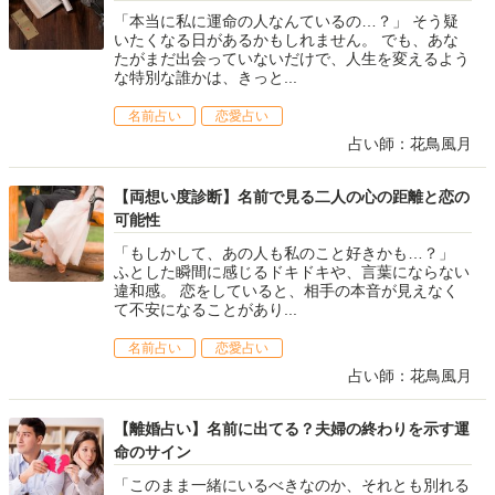
「本当に私に運命の人なんているの…？」 そう疑
いたくなる日があるかもしれません。 でも、あな
たがまだ出会っていないだけで、人生を変えるよう
な特別な誰かは、きっと...
名前占い
恋愛占い
占い師：花鳥風月
【両想い度診断】名前で見る二人の心の距離と恋の
可能性
「もしかして、あの人も私のこと好きかも…？」
ふとした瞬間に感じるドキドキや、言葉にならない
違和感。 恋をしていると、相手の本音が見えなく
て不安になることがあり...
名前占い
恋愛占い
占い師：花鳥風月
【離婚占い】名前に出てる？夫婦の終わりを示す運
命のサイン
「このまま一緒にいるべきなのか、それとも別れる