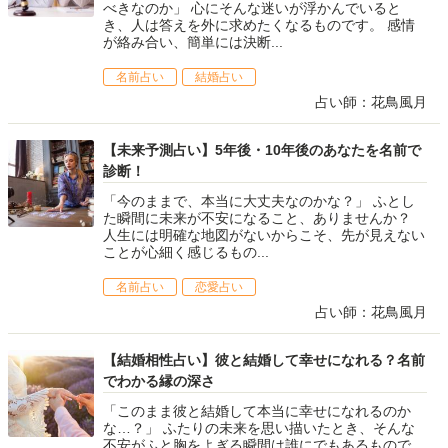
べきなのか」 心にそんな迷いが浮かんでいると
き、人は答えを外に求めたくなるものです。 感情
が絡み合い、簡単には決断...
名前占い
結婚占い
占い師：花鳥風月
【未来予測占い】5年後・10年後のあなたを名前で
診断！
「今のままで、本当に大丈夫なのかな？」 ふとし
た瞬間に未来が不安になること、ありませんか？
人生には明確な地図がないからこそ、先が見えない
ことが心細く感じるもの...
名前占い
恋愛占い
占い師：花鳥風月
【結婚相性占い】彼と結婚して幸せになれる？名前
でわかる縁の深さ
「このまま彼と結婚して本当に幸せになれるのか
な…？」 ふたりの未来を思い描いたとき、そんな
不安がふと胸をよぎる瞬間は誰にでもあるもので