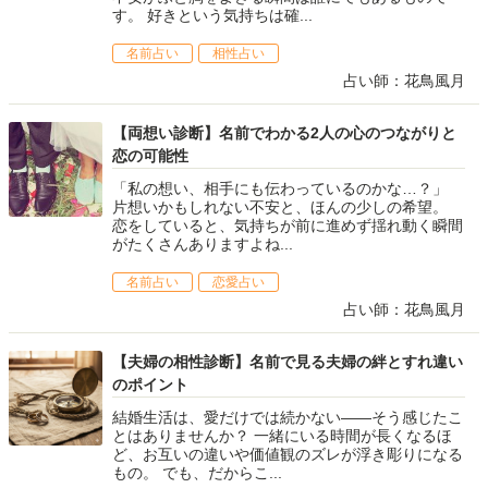
す。 好きという気持ちは確...
名前占い
相性占い
占い師：花鳥風月
【両想い診断】名前でわかる2人の心のつながりと
恋の可能性
「私の想い、相手にも伝わっているのかな…？」
片想いかもしれない不安と、ほんの少しの希望。
恋をしていると、気持ちが前に進めず揺れ動く瞬間
がたくさんありますよね...
名前占い
恋愛占い
占い師：花鳥風月
【夫婦の相性診断】名前で見る夫婦の絆とすれ違い
のポイント
結婚生活は、愛だけでは続かない――そう感じたこ
とはありませんか？ 一緒にいる時間が長くなるほ
ど、お互いの違いや価値観のズレが浮き彫りになる
もの。 でも、だからこ...